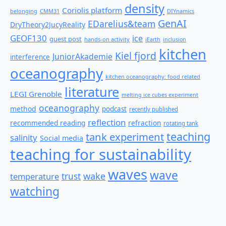
density
Coriolis platform
belonging
CMM31
DIYnamics
GenAI
EDarelius&team
DryTheory2JucyReality
GEOF130
ice
guest post
hands-on activity
iEarth
inclusion
kitchen
Kiel fjord
JuniorAkademie
interference
oceanography
kitchen oceanography: food related
literature
LEGI Grenoble
melting ice cubes experiment
oceanography
method
podcast
recently published
reflection
recommended reading
refraction
rotating tank
teaching
tank experiment
salinity
Social media
teaching for sustainability
waves
wave
wake
temperature
trust
watching